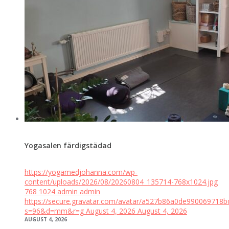
Yogasalen färdigstädad
https://yogamedjohanna.com/wp-
content/uploads/2026/08/20260804_135714-768x1024.jpg
768
1024
admin
admin
https://secure.gravatar.com/avatar/a527b86a0de99006971
s=96&d=mm&r=g
August 4, 2026
August 4, 2026
AUGUST 4, 2026