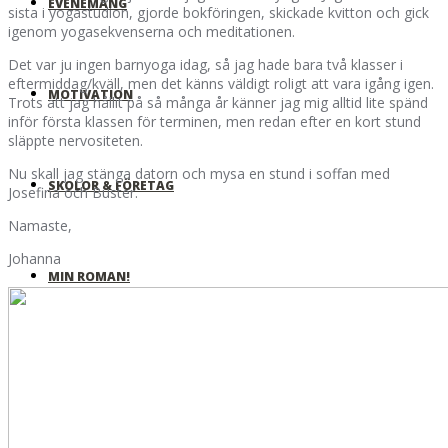
EVENEMANG
sista i yogastudion, gjorde bokföringen, skickade kvitton och gick
igenom yogasekvenserna och meditationen.
Det var ju ingen barnyoga idag, så jag hade bara två klasser i
eftermiddag/kväll, men det känns väldigt roligt att vara igång igen.
MOTIVATION
Trots att jag hållit på så många år känner jag mig alltid lite spänd
inför första klassen för terminen, men redan efter en kort stund
släppte nervositeten.
Nu skall jag stänga datorn och mysa en stund i soffan med
SKOLOR & FÖRETAG
Josefina och Buster.
Namaste,
Johanna
MIN ROMAN!