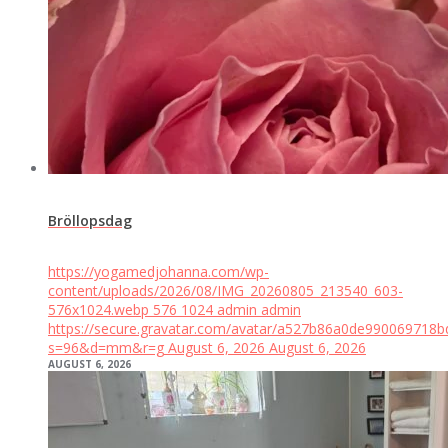
Bröllopsdag
https://yogamedjohanna.com/wp-
content/uploads/2026/08/IMG_20260805_213540_603-
576x1024.webp
576
1024
admin
admin
https://secure.gravatar.com/avatar/a527b86a0de99006971
s=96&d=mm&r=g
August 6, 2026
August 6, 2026
AUGUST 6, 2026