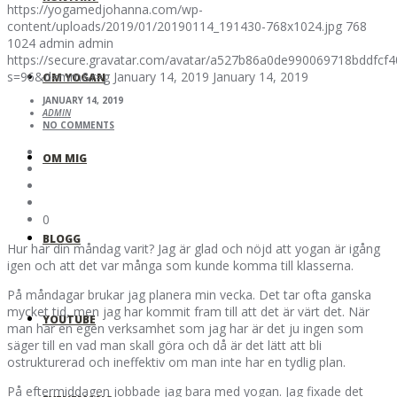
https://yogamedjohanna.com/wp-
content/uploads/2019/01/20190114_191430-768x1024.jpg
768
1024
admin
admin
https://secure.gravatar.com/avatar/a527b86a0de990069718bddfc
s=96&d=mm&r=g
January 14, 2019
January 14, 2019
OM YOGAN
JANUARY 14, 2019
ADMIN
NO COMMENTS
OM MIG
0
BLOGG
Hur har din måndag varit? Jag är glad och nöjd att yogan är igång
igen och att det var många som kunde komma till klasserna.
På måndagar brukar jag planera min vecka. Det tar ofta ganska
mycket tid, men jag har kommit fram till att det är värt det. När
YOUTUBE
man har en egen verksamhet som jag har är det ju ingen som
säger till en vad man skall göra och då är det lätt att bli
ostrukturerad och ineffektiv om man inte har en tydlig plan.
På eftermiddagen jobbade jag bara med yogan. Jag fixade det