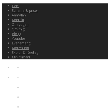
Hem
Schema & priser
Anmälan
Kontakt
Om yogan
Om mig
Blogg
Youtube
Evenemang
Motivation
Skolor & företag
Min roman!