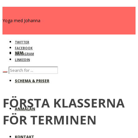
Yoga med Johanna
TWITTER
FACEBOOK
HEM
INSTAGRAM
LINKEDIN
SCHEMA & PRISER
FÖRSTA KLASSERNA
ANMÄLAN
FÖR TERMINEN
KONTAKT