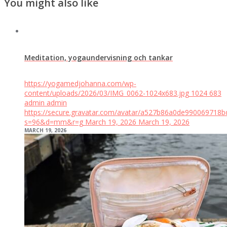
You might also like
Meditation, yogaundervisning och tankar
https://yogamedjohanna.com/wp-
content/uploads/2026/03/IMG_0062-1024x683.jpg
1024
683
admin
admin
https://secure.gravatar.com/avatar/a527b86a0de99006971
s=96&d=mm&r=g
March 19, 2026
March 19, 2026
MARCH 19, 2026