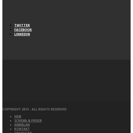
TWITTER
FACEBOOK
LINKEDIN
COPYRIGHT 2015 - ALL RIGHTS RESERVED.
HEM
SCHEMA & PRISER
ANMÄLAN
KONTAKT
OM YOGAN