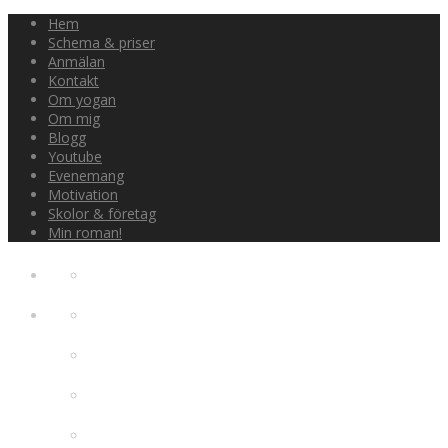
Hem
Schema & priser
Anmälan
Kontakt
Om yogan
Om mig
Blogg
Youtube
Evenemang
Motivation
Skolor & företag
Min roman!