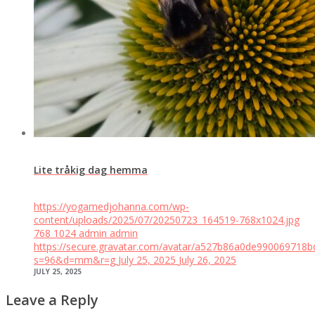
Lite tråkig dag hemma
https://yogamedjohanna.com/wp-
content/uploads/2025/07/20250723_164519-768x1024.jpg
768
1024
admin
admin
https://secure.gravatar.com/avatar/a527b86a0de99006971
s=96&d=mm&r=g
July 25, 2025
July 26, 2025
JULY 25, 2025
Leave a Reply