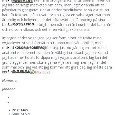
mer medveten om hur mina oroliga tankar ofta ”snurrar” även då
EVENEMANG
jag inte är riktigt medveten om dem, men jag tror ändå att de
påverkar mig negativt. Det är därför mindfulness är så viktigt, att
bara få fokusera på att vara och att göra en sak i taget. När man
är orolig och bekymrad är det ofta svårt att få ordning på sina
MOTIVATION
tankar och allt känns rörigt, men när man är i nuet är det bara här
och nu som räknas och det är en väldigt skön känsla.
Imorgon är det yoga igen. Jag ser fram emot att träffa mina
yogaelever. Vi skall fortsätta att jobba med våra höfter, men
resten av kroppen också (förstås). Just nu går jag en kort kurs i
SKOLOR & FÖRETAG
anatomi via internet och den är väldigt intressant. Jag önskar att
jag hade mer tid att fördjupa mig i yogans anatomi. Jag kan det
grundläggande, men skulle gärna vilja lära mig mer. Jag har det
som mål och jag vet att jag kommer att göra det. Jag måste bara
MIN ROMAN!
hitta rätt tillfälle.
Namaste,
Johanna
POST TAGS:
MEDITATION