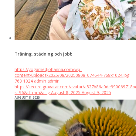
Träning, städning och jobb
https://yogamedjohanna.com/wp-
content/uploads/2025/08/20250808_074644-768x1024.jpg
768
1024
admin
admin
https://secure.gravatar.com/avatar/a527b86a0de99006971
s=96&d=mm&r=g
August 8, 2025
August 9, 2025
AUGUST 8, 2025