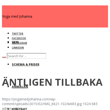
Yoga med Johanna
TWITTER
FACEBOOK
HEM
INSTAGRAM
LINKEDIN
SCHEMA & PRISER
ÄNTLIGEN TILLBAKA
ANMÄLAN
https://yogamedjohanna.com/wp-
content/uploads/2015/02/IMG_6621-1024x683.jpg
1024
683
admin
admin
KONTAKT