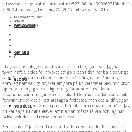
https://secure.gravatar.com/avatar/a527b86a0de990069718bddfc
s=96&d=mm&r=g
February 25, 2015
February 25, 2015
FEBRUARY 25, 2015
ADMIN
OM YOGAN
NO COMMENTS
OM MIG
0
Idag har jag äntligen tid att skriva här på bloggen igen. Jag har
tyvärr haft alldeles för mycket att göra och tiden har bara sprungit
iväg. Det har varit en intensiv period på många plan. Samtidigt
BLOGG
som jag haft väldigt mycket att göra på universitetet blev min bror
opererad och jag var väldigt orolig för honom. I sådana
situationer blir man ganska omskakad. Det man trodde var stabilt
försvinner och det är lätt att tappa fotfästet, men det är då yogan
är till stor hjälp. Att kunna pausa från allt som oroar en behövs. Jag
YOUTUBE
brukar säga till mina elever att hjärnan måste få vila och jag har
också valt detta till tema denna vecka.
Sedan jag började med min meditation regelbundet har jag blivit