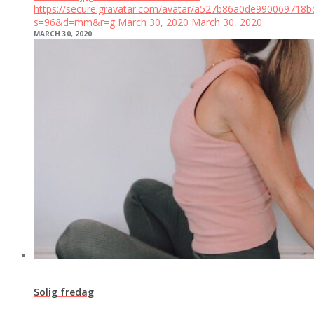
https://secure.gravatar.com/avatar/a527b86a0de99006971
s=96&d=mm&r=g
March 30, 2020
March 30, 2020
MARCH 30, 2020
Solig fredag