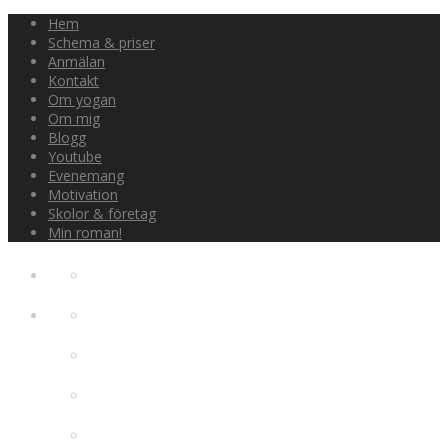
Hem
Schema & priser
Anmälan
Kontakt
Om yogan
Om mig
Blogg
Youtube
Evenemang
Motivation
Skolor & företag
Min roman!