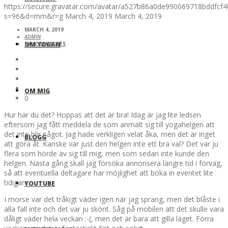
https://secure.gravatar.com/avatar/a527b86a0de990069718bddfc
s=96&d=mm&r=g
March 4, 2019
March 4, 2019
MARCH 4, 2019
ADMIN
OM YOGAN
NO COMMENTS
OM MIG
0
Hur har du det? Hoppas att det är bra! Idag är jag lite ledsen
eftersom jag fått meddela de som anmält sig till yogahelgen att
det inte blir något. Jag hade verkligen velat åka, men det är inget
BLOGG
att göra åt. Kanske var just den helgen inte ett bra val? Det var ju
flera som hörde av sig till mig, men som sedan inte kunde den
helgen. Nästa gång skall jag försöka annonsera längre tid i förväg,
så att eventuella deltagare har möjlighet att boka in eventet lite
tidigare.
YOUTUBE
I morse var det tråkigt väder igen när jag sprang, men det blåste i
alla fall inte och det var ju skönt. Såg på mobilen att det skulle vara
dåligt väder hela veckan :-(, men det är bara att gilla läget. Förra