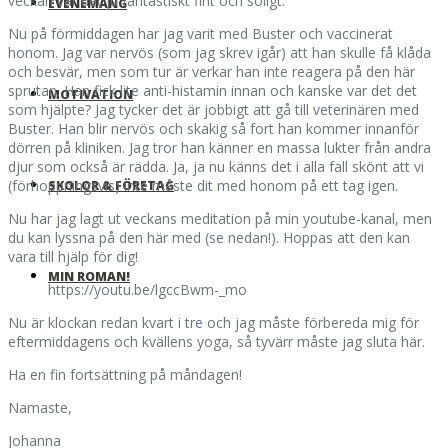
veckan var det ju fantastiskt fint och soligt.
EVENEMANG
Nu på förmiddagen har jag varit med Buster och vaccinerat
honom. Jag var nervös (som jag skrev igår) att han skulle få klåda
och besvär, men som tur är verkar han inte reagera på den här
sprutan. Han fick lite anti-histamin innan och kanske var det det
MOTIVATION
som hjälpte? Jag tycker det är jobbigt att gå till veterinären med
Buster. Han blir nervös och skakig så fort han kommer innanför
dörren på kliniken. Jag tror han känner en massa lukter från andra
djur som också är rädda. Ja, ja nu känns det i alla fall skönt att vi
(förhoppningsvis) inte måste dit med honom på ett tag igen.
SKOLOR & FÖRETAG
Nu har jag lagt ut veckans meditation på min youtube-kanal, men
du kan lyssna på den här med (se nedan!). Hoppas att den kan
vara till hjälp för dig!
MIN ROMAN!
https://youtu.be/lgccBwm-_mo
Nu är klockan redan kvart i tre och jag måste förbereda mig för
eftermiddagens och kvällens yoga, så tyvärr måste jag sluta här.
Ha en fin fortsättning på måndagen!
Namaste,
Johanna