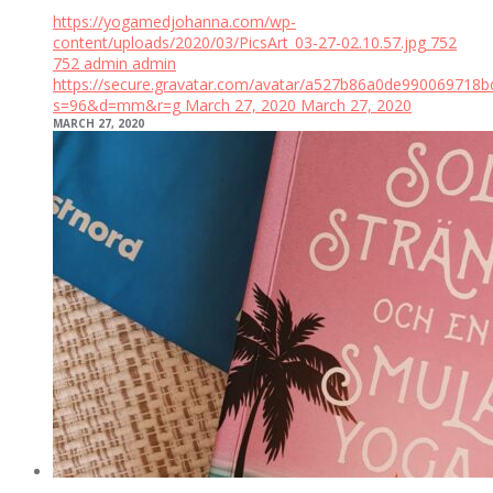
https://yogamedjohanna.com/wp-
content/uploads/2020/03/PicsArt_03-27-02.10.57.jpg
752
752
admin
admin
https://secure.gravatar.com/avatar/a527b86a0de99006971
s=96&d=mm&r=g
March 27, 2020
March 27, 2020
MARCH 27, 2020