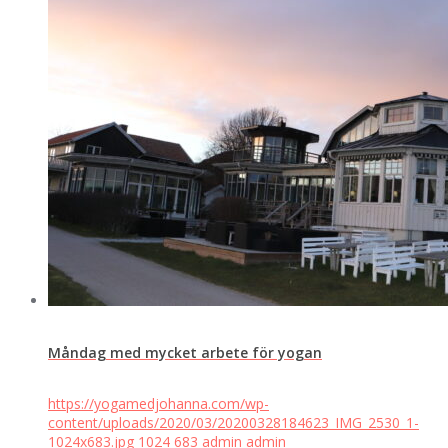
Måndag med mycket arbete för yogan
https://yogamedjohanna.com/wp-
content/uploads/2020/03/20200328184623_IMG_2530_1-
1024x683.jpg
1024
683
admin
admin