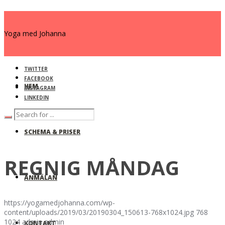
Yoga med Johanna
TWITTER
FACEBOOK
HEM
INSTAGRAM
LINKEDIN
SCHEMA & PRISER
REGNIG MÅNDAG
ANMÄLAN
https://yogamedjohanna.com/wp-
content/uploads/2019/03/20190304_150613-768x1024.jpg
768
1024
admin
admin
KONTAKT