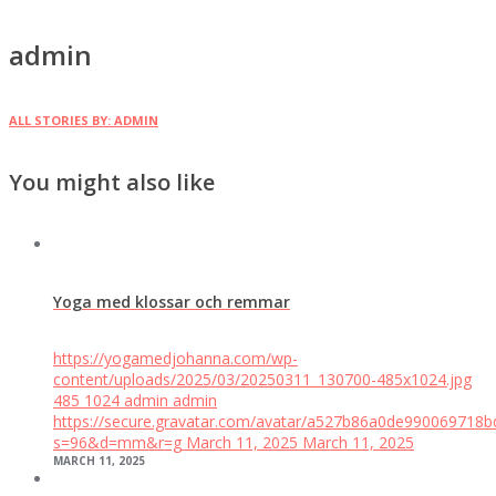
admin
ALL STORIES BY: ADMIN
You might also like
Yoga med klossar och remmar
https://yogamedjohanna.com/wp-
content/uploads/2025/03/20250311_130700-485x1024.jpg
485
1024
admin
admin
https://secure.gravatar.com/avatar/a527b86a0de99006971
s=96&d=mm&r=g
March 11, 2025
March 11, 2025
MARCH 11, 2025