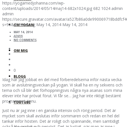
https://yogamedjohanna.com/wp-
content/uploads/2014/05/14maj14-682x1024.jpg
682
1024
admin
admin
https://secure.gravatar.com/avatar/a527b86a0de990069718bddfc
s=96&d=mm&r=g
May 14, 2014
May 14, 2014
OM YOGAN
MAY 14, 2014
ADMIN
NO COMMENTS
OM MIG
0
BLOGG
Idag har jag jobbat en del med förberedelserna inför nästa vecka
som är avslutningsveckan på yogan. Vi skall ha en ny sekvens och
tema och så blir det förhoppningsvis några nya asanas som mina
elever inte har prövat förut. Vi får se… Jag har inte riktigt bestämt
programmet ännu.
YOUTUBE
Just nu är jag inne i en ganska intensiv och rörig period. Det är
mycket som skall avslutas inför sommaren och redan en hel del
tankar inför hösten. Det är roligt och spännande, men samtidigt
också lite oroligt och nervöst. Det är lustigt, när man är inne i