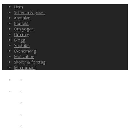
Hem
Schema & priser
Anmälan
Kontakt
Om yogan
Om mig
Blogg
Youtube
Evenemang
Motivation
Skolor & företag
Min roman!