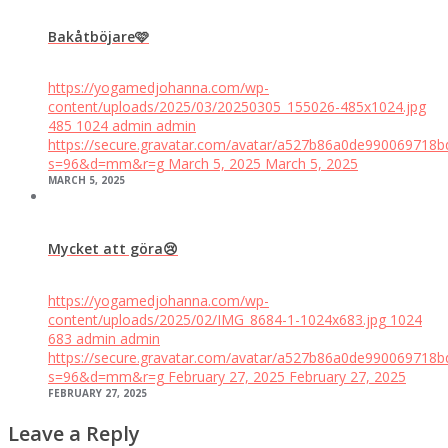
Bakåtböjare🩷
https://yogamedjohanna.com/wp-
content/uploads/2025/03/20250305_155026-485x1024.jpg
485
1024
admin
admin
https://secure.gravatar.com/avatar/a527b86a0de99006971
s=96&d=mm&r=g
March 5, 2025
March 5, 2025
MARCH 5, 2025
Mycket att göra😢
https://yogamedjohanna.com/wp-
content/uploads/2025/02/IMG_8684-1-1024x683.jpg
1024
683
admin
admin
https://secure.gravatar.com/avatar/a527b86a0de99006971
s=96&d=mm&r=g
February 27, 2025
February 27, 2025
FEBRUARY 27, 2025
Leave a Reply