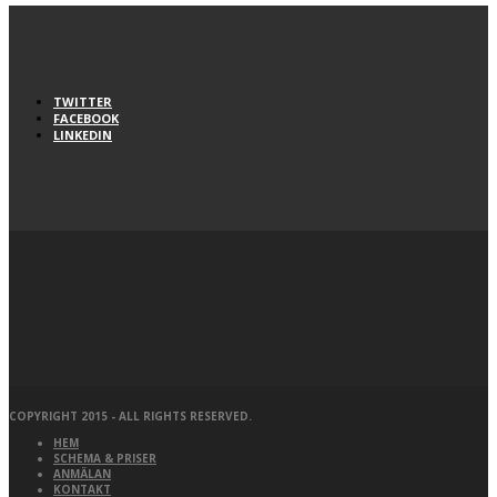
TWITTER
FACEBOOK
LINKEDIN
COPYRIGHT 2015 - ALL RIGHTS RESERVED.
HEM
SCHEMA & PRISER
ANMÄLAN
KONTAKT