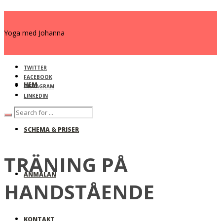
Yoga med Johanna
TWITTER
FACEBOOK
HEM
INSTAGRAM
LINKEDIN
SCHEMA & PRISER
TRÄNING PÅ
ANMÄLAN
HANDSTÅENDE
KONTAKT