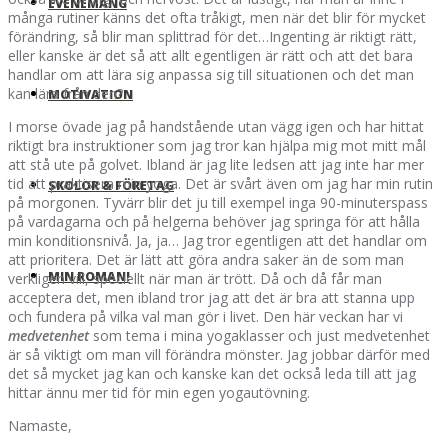
EVENEMANG
många rutiner känns det ofta tråkigt, men när det blir för mycket
förändring, så blir man splittrad för det…Ingenting är riktigt rätt,
eller kanske är det så att allt egentligen är rätt och att det bara
handlar om att lära sig anpassa sig till situationen och det man
kan lära från den?
MOTIVATION
I morse övade jag på handstående utan vägg igen och har hittat
riktigt bra instruktioner som jag tror kan hjälpa mig mot mitt mål
att stå ute på golvet. Ibland är jag lite ledsen att jag inte har mer
tid att praktisera min yoga. Det är svårt även om jag har min rutin
SKOLOR & FÖRETAG
på morgonen. Tyvärr blir det ju till exempel inga 90-minuterspass
på vardagarna och på helgerna behöver jag springa för att hålla
min konditionsnivå. Ja, ja… Jag tror egentligen att det handlar om
att prioritera. Det är lätt att göra andra saker än de som man
MIN ROMAN!
verkligen vill, speciellt när man är trött. Då och då får man
acceptera det, men ibland tror jag att det är bra att stanna upp
och fundera på vilka val man gör i livet. Den här veckan har vi
medvetenhet
som tema i mina yogaklasser och just medvetenhet
är så viktigt om man vill förändra mönster. Jag jobbar därför med
det så mycket jag kan och kanske kan det också leda till att jag
hittar ännu mer tid för min egen yogautövning.
Namaste,