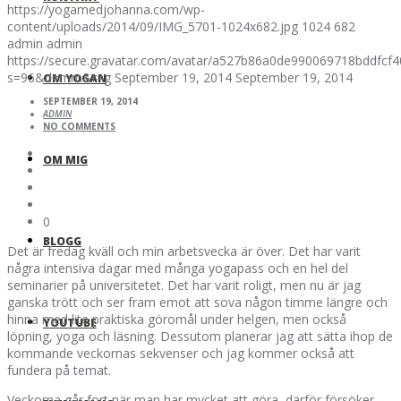
https://yogamedjohanna.com/wp-
content/uploads/2014/09/IMG_5701-1024x682.jpg
1024
682
admin
admin
https://secure.gravatar.com/avatar/a527b86a0de990069718bddfc
s=96&d=mm&r=g
September 19, 2014
September 19, 2014
OM YOGAN
SEPTEMBER 19, 2014
ADMIN
NO COMMENTS
OM MIG
0
BLOGG
Det är fredag kväll och min arbetsvecka är över. Det har varit
några intensiva dagar med många yogapass och en hel del
seminarier på universitetet. Det har varit roligt, men nu är jag
ganska trött och ser fram emot att sova någon timme längre och
hinna med lite praktiska göromål under helgen, men också
YOUTUBE
löpning, yoga och läsning. Dessutom planerar jag att sätta ihop de
kommande veckornas sekvenser och jag kommer också att
fundera på temat.
Veckorna går fort när man har mycket att göra, därför försöker