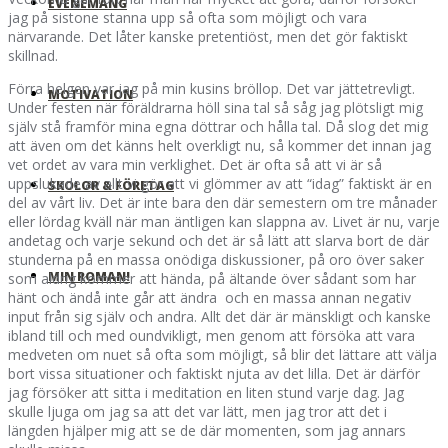
EVENEMANG
jag på sistone stanna upp så ofta som möjligt och vara
närvarande. Det låter kanske pretentiöst, men det gör faktiskt
skillnad.
Förra helgen var jag på min kusins bröllop. Det var jättetrevligt.
MOTIVATION
Under festen när föräldrarna höll sina tal så såg jag plötsligt mig
själv stå framför mina egna döttrar och hålla tal. Då slog det mig
att även om det känns helt overkligt nu, så kommer det innan jag
vet ordet av vara min verklighet. Det är ofta så att vi är så
uppslukade av allt vi gör att vi glömmer av att “idag” faktiskt är en
SKOLOR & FÖRETAG
del av vårt liv. Det är inte bara den där semestern om tre månader
eller lördag kväll när man äntligen kan slappna av. Livet är nu, varje
andetag och varje sekund och det är så lätt att slarva bort de där
stunderna på en massa onödiga diskussioner, på oro över saker
MIN ROMAN!
som aldrig kommer att hända, på ältande över sådant som har
hänt och ändå inte går att ändra och en massa annan negativ
input från sig själv och andra. Allt det där är mänskligt och kanske
ibland till och med oundvikligt, men genom att försöka att vara
medveten om nuet så ofta som möjligt, så blir det lättare att välja
bort vissa situationer och faktiskt njuta av det lilla. Det är därför
jag försöker att sitta i meditation en liten stund varje dag. Jag
skulle ljuga om jag sa att det var lätt, men jag tror att det i
längden hjälper mig att se de där momenten, som jag annars