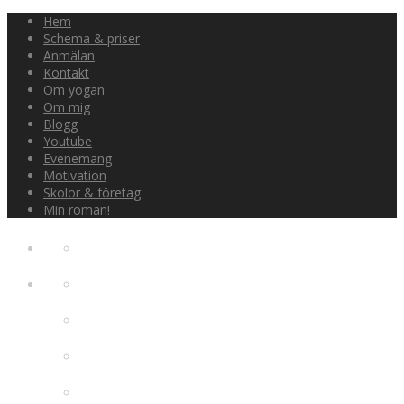
Hem
Schema & priser
Anmälan
Kontakt
Om yogan
Om mig
Blogg
Youtube
Evenemang
Motivation
Skolor & företag
Min roman!