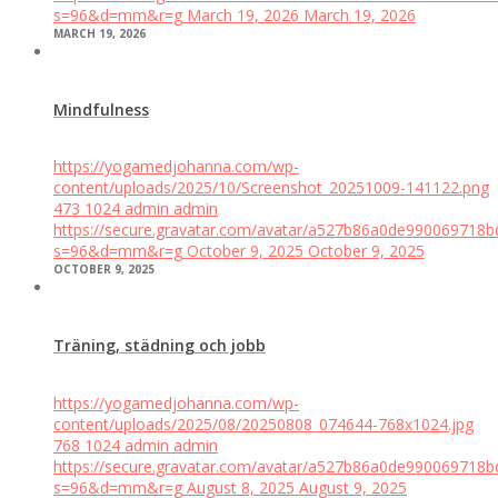
s=96&d=mm&r=g
March 19, 2026
March 19, 2026
MARCH 19, 2026
Mindfulness
https://yogamedjohanna.com/wp-
content/uploads/2025/10/Screenshot_20251009-141122.png
473
1024
admin
admin
https://secure.gravatar.com/avatar/a527b86a0de99006971
s=96&d=mm&r=g
October 9, 2025
October 9, 2025
OCTOBER 9, 2025
Träning, städning och jobb
https://yogamedjohanna.com/wp-
content/uploads/2025/08/20250808_074644-768x1024.jpg
768
1024
admin
admin
https://secure.gravatar.com/avatar/a527b86a0de99006971
s=96&d=mm&r=g
August 8, 2025
August 9, 2025