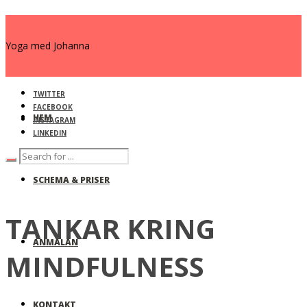
Yoga med Johanna
TWITTER
FACEBOOK
HEM
INSTAGRAM
LINKEDIN
SCHEMA & PRISER
TANKAR KRING
ANMÄLAN
MINDFULNESS
KONTAKT