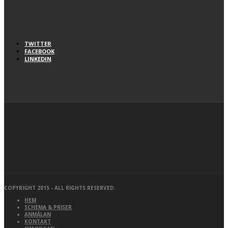
TWITTER
FACEBOOK
LINKEDIN
COPYRIGHT 2015 - ALL RIGHTS RESERVED.
HEM
SCHEMA & PRISER
ANMÄLAN
KONTAKT