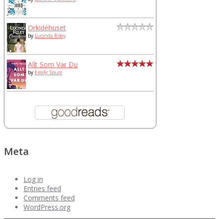
Orkidéhuset
by
Lucinda Riley
Allt Som Var Du
by
Emily Spurr
Meta
Log in
Entries feed
Comments feed
WordPress.org