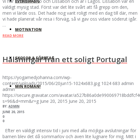
Vi har lämnat Porto och Lissabon och är i Lagos. Lissabon var en
EVENEMANG
väldigt mysig stad. Först var det lite svårt att få grepp om den,
men vi lärde oss. Det hade nog varit roligt med en dag till där, men
vi hade planerat vår resa i förväg, så vi gav oss vidare söderut igår.
…
MOTIVATION
READ MORE
Hälsningar från ett soligt Portugal
SKOLOR & FÖRETAG
https://yogamedjohanna.com/wp-
content/uploads/2015/06/20jun15-1024x683.jpg
1024
683
admin
MIN ROMAN!
admin
https://secure.gravatar.com/avatar/a527b86a0de990069718bddfc
s=96&d=mm&r=g
June 20, 2015
June 20, 2015
BY:
ADMIN
JUNE 20, 2015
0
0
Efter en väldigt intensiv tid i juni med alla möjliga avslutningar för
barnen blev det då sommarlov och även lite lugnare för mig. Mitt i