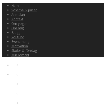
Hem
Schema & priser
Anmälan
Kontakt
Om yogan
Om mig
Blogg
Youtube
Evenemang
Motivation
Skolor & företag
Min roman!