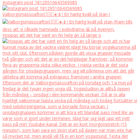
Instagram post 18129510643569085
Valborgsmässoafton🇸🇪☀️🌷! En härlig kväll på stan (
Hoppas att det har varit en fin helg än så länge o