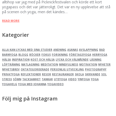
alltihop var jag med på Picknickfestivalen och körde ett kort
yogapass och det var jätteroligt. Det var en ny upplevelse att stå
på scenen och yoga, men det kändes…
READ MORE
Kategorier
ALLA KAN LYCKAS MED SINA STUDIER
ANDNING
ASANAS
AVSLAPPNING
BAD
BARNYOGA
BLOGG
BÖCKER
FOKUS
FORSKNING
FÖRETAGSYOGA
HERRYOGA
HÄLSA
INSPIRATION
KOST OCH HÄLSA
LYCKA OCH VÄLMÅENDE
LÄSNING
LÖPTRÄNING
MATLAGNING
MEDITATION
MINDFULNESS
MOTIVATION
NYHETER
NYHETSBREV
OKTATEGORISERADE
PERSONLIG UTVECKLING
PHOTOGRAPHY
PRIVATYOGA
REFLEKTIONER
RESOR
RESTAURANGER
SKOLA
SKRIVANDE
SOL
STRESS
SÖMN
TACKSAMHET
TANKAR
UTEYOGA
VIDEO
YINYOGA
YOGA
YOGAHELG
YOGA MED JOHANNA
YOGAVIDEO
Följ mig på Instagram