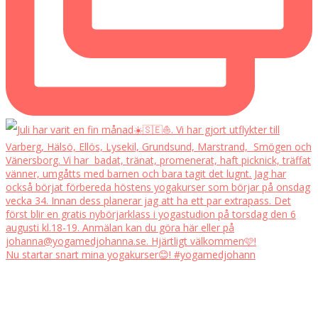
Nu startar snart mina yogakurser😊! #yogamedjohann