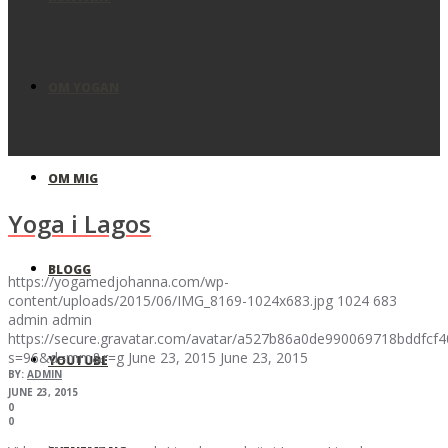
OM YOGAN
OM MIG
Yoga i Lagos
BLOGG
https://yogamedjohanna.com/wp-
content/uploads/2015/06/IMG_8169-1024x683.jpg
1024
683
admin
admin
https://secure.gravatar.com/avatar/a527b86a0de990069718bddfc
s=96&d=mm&r=g
June 23, 2015
June 23, 2015
YOUTUBE
BY:
ADMIN
JUNE 23, 2015
0
0