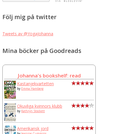
Följ mig på twitter
Tweets av @YogaJohanna
Mina böcker på Goodreads
Johanna's bookshelf: read
Kastanjekvartetten
by
Emma Hamberg
Okuvliga kvinnors klubb
by
Kathryn Stockett
Amerikansk jord
by
Jeanine Cummins