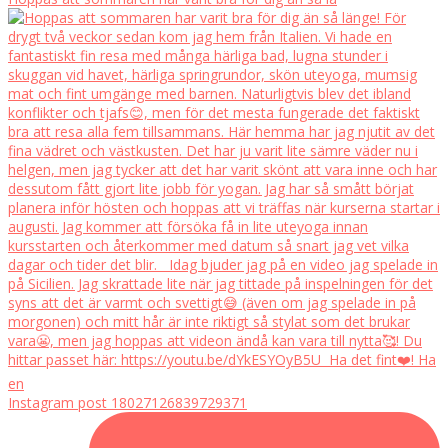
Instagram post 18027126839729371