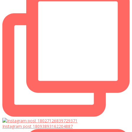
Instagram post 18093893162204887