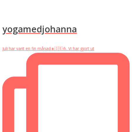
yogamedjohanna
Juli har varit en fin månad☀️🇸🇪⛵️. Vi har gjort ut